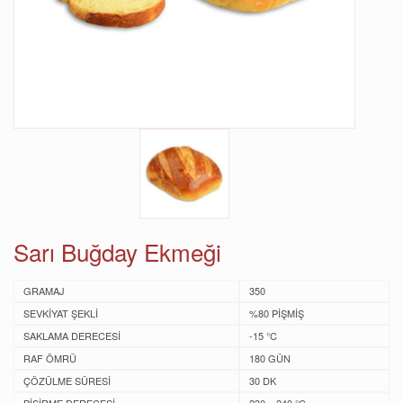
Sarı Buğday Ekmeği
GRAMAJ
350
SEVKİYAT ŞEKLİ
%80 PİŞMİŞ
SAKLAMA DERECESİ
-15 ℃
RAF ÖMRÜ
180 GÜN
ÇÖZÜLME SÜRESİ
30 DK